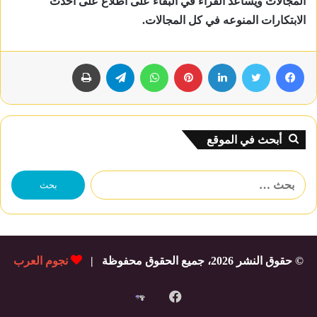
المجالات ويساعد القراء في البقاء على اطلاع على أحدث
الابتكارات المنوعه في كل المجالات.
فيسبوك
تويتر
لينكدإن
بينتيريست
واتساب
تيلقرام
طباعة
أبحث في الموقع
البحث
عن:
© حقوق النشر 2026، جميع الحقوق محفوظة |
نجوم العرب
فيسبوك
شات