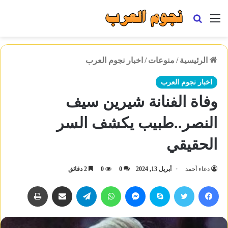
القائمة
بحث
عن
الرئيسية
/
منوعات
/
اخبار نجوم العرب
اخبار نجوم العرب
وفاة الفنانة شيرين سيف
النصر..طبيب يكشف السر
الحقيقي
دعاء أحمد
أبريل 13, 2024
0
0
2 دقائق
فيسبوك
تويتر
سكايب
ماسنجر
واتساب
تيلقرام
مشاركة عبر البريد
طباعة