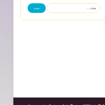
البحث
عن: