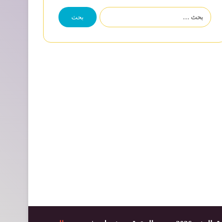
البحث
عن: