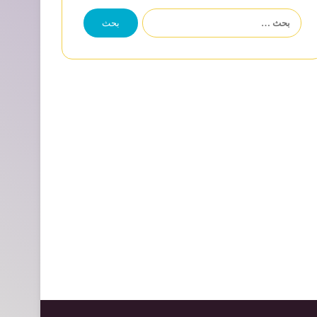
البحث
عن: