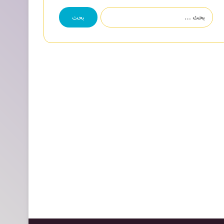
البحث
عن: