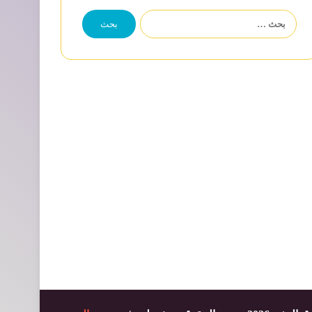
البحث
عن: