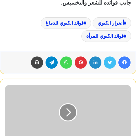
جانب فوائده للشعر والتخسيس.
أضرار الكيوي
فوائد الكيوي للدماغ
فوائد الكيوي للمرأة
فيسبوك
تويتر
لينكدإن
بينتيريست
واتساب
تيلقرام
طباعة