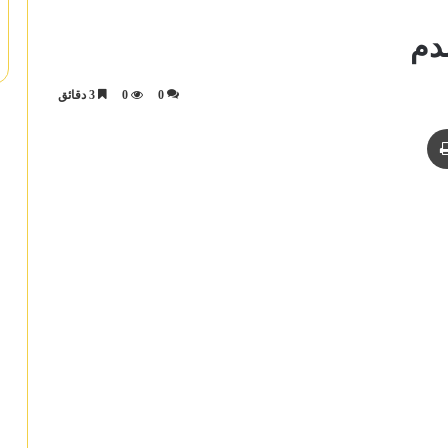
دم
0
0
3 دقائق
ريد
طباعة