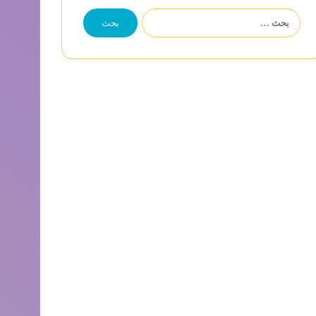
البحث
عن: