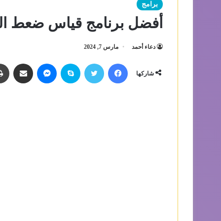
برامج
أفضل برنامج قياس ضعط ال
دعاء أحمد
مارس 7, 2024
فيسبوك
تويتر
سكايب
ماسنجر
مشاركة عبر الب
شاركها