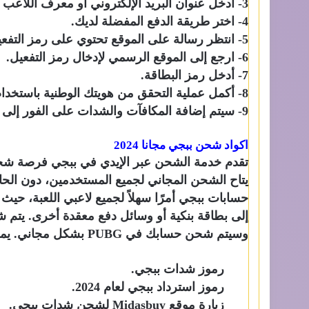
3- أدخل عنوان البريد الإلكتروني أو معرف اللاعب (ID).
4- اختر طريقة الدفع المفضلة لديك.
5- انتظر رسالة على الموقع تحتوي على رمز التفعيل للبطاقات والشدات المطلوبة.
6- ارجع إلى الموقع الرسمي لإدخال رمز التفعيل.
7- أدخل رمز البطاقة.
8- أكمل عملية التحقق من هويتك الوطنية باستخدام الحروف والأرقام المحددة.
9- سيتم إضافة المكافآت والشدات على الفور إلى حساب اللاعب.
اكواد شحن ببجي مجانا
2024
يتاح الشحن المجاني لجميع المستخدمين، دون الح
حسابات ببجي أمرًا سهلاً لجميع لاعبي اللعبة، حيث
وسيتم شحن حسابك في PUBG بشكل مجاني. يمكنك متابعة الخطوات التالية:
رموز شدات ببجي.
رموز استرداد ببجي لعام 2024.
زيارة موقع Midasbuy لشحن شدات ببجي.