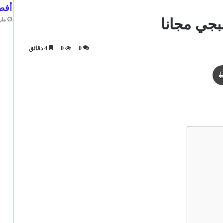
أفضل 10 سماعات ر
جي مجانا
مارس 0
0
0
4 دقائق
ريد
طباعة