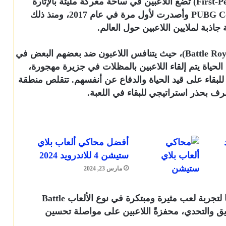
لعبة تصويب منظور الشخص الأول (First-Person Shooter) تضع اللاعبين في ساحة معركة مليئة بالإثارة
والتشويق. تم تطويرها بواسطة شركة PUBG Corporation وأصدرت لأول مرة في عام 2017، ومنذ ذلك
جاذبة لملايين اللاعبين حول العالم.
تتمحور لعبة ببجي حول فكرة المعركة الملكية (Battle Royale)، حيث يتنافس اللاعبون ضد بعضهم البعض في
ياة يتم إلقاء اللاعبين بالمظلات في جزيرة مهجورة،
لبقاء على قيد الحياة والدفاع عن أنفسهم. تتقلص منطقة
صرف بحذر استراتيجي للبقاء في اللعبة.
أفضل محاكي ألعاب بلاي
ستيشن 4 للاندرويد 2024
مارس 23, 2024
تعود شهرة لعبة ببجي إلى عدة عوامل أولاً، تقديمها لتجربة لعب مثيرة ومبتكرة في نوع الألعاب Battle
 والتشويق والتحدي، محفزةً اللاعبين على مواصلة تحسين