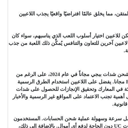
متقن، مما يخلق عالمًا افتراضيًا واقعيًا يجذب اللاعبين
 يمكن للاعبين اختيار أسلوب اللعب الذي يناسبهم، سواء كان
عبين آخرين للتعاون والتنافس يُمكِّن ذلك اللعبة من جذب
ة.
تظهر البيانات الأونلاين أنه لا توجد وسائل حقيقية لشحن شدات ببجي مجاناً في عام 2024، على الرغم من
وجود بعض المواقع التي تدعي تقديم شدات PUBG مجانا. يفضل على اللاعبين استخدام الطرق الرسمية
شاركة في المعارك وتحقيق الإنجازات للحصول على شدات
 أهمية تجنب الاعتماد على المواقع غير الرسمية والأخبار
انونية.
ضل سرعة وسهولة عملية شحن الحسابات. المستخدمون
قادرون على الحصول على كميات متنوعة من شدات UC دون الحاجة لدفع أي أموال. بالإضافة إلى ذلك،