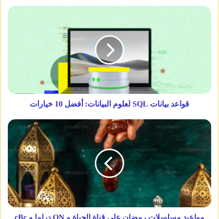
قواعد بيانات SQL لعلوم البيانات: أفضل 10 خيارات
مواعيد مسلسلات رمضان علي قناة الحياة و ON دراما و cBc