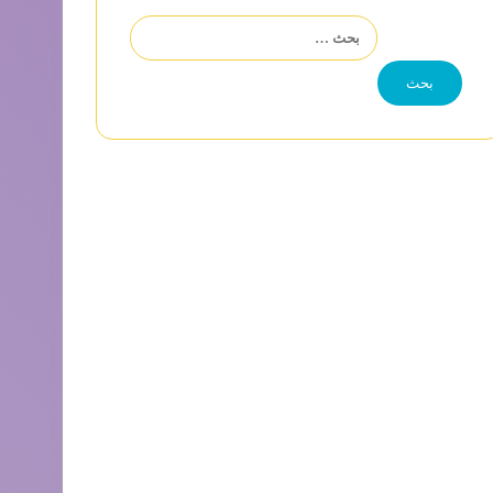
البحث
عن: