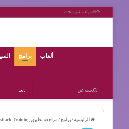
الأحد, أغسطس 9 2026
ألعاب
برامج
السي
بحث
تابعنا
عن
الرئيسية
/
برامج
/
مراجعة تطبيق Gymshark Training: تمارين فعالة