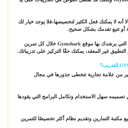
ا أنه لا يمكنك فعل الكثير لتخصيصها،فلا يوجد خيار لك
أو تتبع تقدمك بشكل صحيح.
ولكن بمجرد أن تبدأ روتينا، استمتعت بالطريقة التي يرشدك بها موقع Gymshark خلال كل تمرين
طبيق غير المعقد، يمكنك حقًا التركيز على تدريباتك.
Gymshark بمثابة جهد كبير من علامة تجارية تتخطى جذورها في مجال
تصميمه سهل الاستخدام وتكامل البرامج التي يقودها
مكتبة التمارين وتقديم نظام أكثر تخصيصًا للتمرين