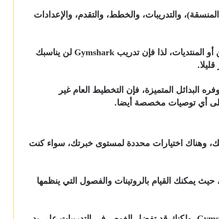
لمنسقة)، والتدريبات، والخطط، والتقدم، والإعدادات
لا توجد ميزات مجتمعية مثل لوحات المتصدرين أو المنتديات، لذا فإن تدريب Gymshark لن يناسبك
ليلا.
ره البدائل المتميزة، فإن التخطيط العام غير
لى أي توصيات مخصصة أيضا.
زة بمجرد تسجيلك، وهناك اختيارات محددة لمستوى خبرتك، سواء كنت
وجد قسم في التطبيق يعرف باسم Creators، حيث يمكنك القيام بالروتينات والفصول التي ينظمها
يناسب هذا النهج العلامة التجارية لشركة Gymshark، ولكنك قد تفضل الغوص في التدريبات على يد