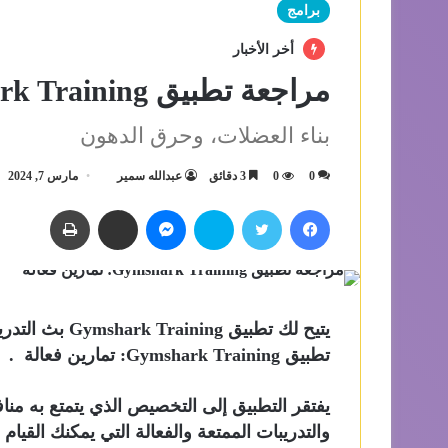
برامج
أخر الأخبار
مراجعة تطبيق Gymshark Training: تمارين فعالة
بناء العضلات، وحرق الدهون
0
0
3 دقائق
عبدالله سمير
مارس 7, 2024
فيسبوك
تويتر
سكايب
ماسنجر
مشاركة عبر البريد
طباعة
يتيح لك تطبيق 
تطبيق Gymshark Training: تمارين فعالة .
يفتقر التطبيق إلى التخصيص الذي يتمتع به من
والتدريبات الممتعة والفعالة التي يمكنك القيام