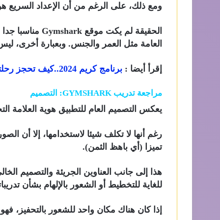
ومع ذلك، على الرغم من أن الإعداد السريع هو
الحقيقة لم يكت م
العامة مثل العمر والجنس. وبعبارة أخرى، ليس
إقرأ أيضا :
برنامج كريم 2024..كيف تحجز رحلتك بسلام
مراجعة تدريب GYMSHARK: التصميم
يعكس التصميم العام للتطبيق هوية العلامة التجارية Gymshark، فهي نظيفة وحديث
رغم أنها لا تكلف شيئا لاستخدامها، إلا أن الصور
تميزا (أي باهظ الثمن).
هذا إلى جانب العناوين الجريئة والتصميم ال
للغاية للتخطيط أو الشعور بالإلهام بشأن تدريبات
إذا كان هناك مكان واحد للشعور بالتحفيز، فهو