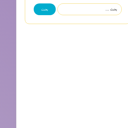
البحث
عن: