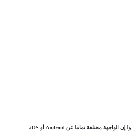
تم عرض Brain.a من خلال TechCrunch وقالوا إن الواجهة مختلفة تماما عن Android أو iOS.