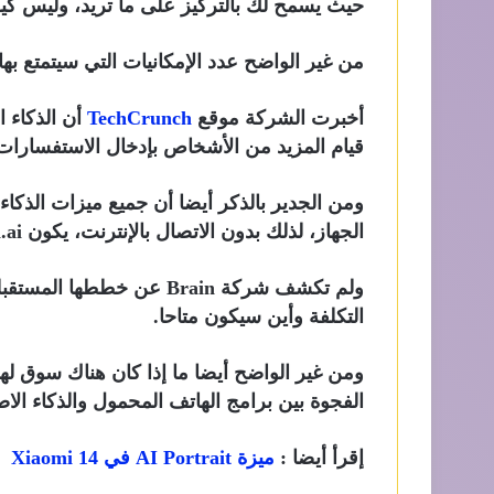
حيث يسمح لك بالتركيز على ما تريد، وليس كيف
من غير الواضح عدد الإمكانيات التي سيتمتع به
أخبرت الشركة موقع
TechCrunch
أن الذكاء 
قيام المزيد من الأشخاص بإدخال الاستفسارا
ومن الجدير بالذكر أيضا أن جميع ميزات الذكاء
الجهاز، لذلك بدون الاتصال بالإنترنت، يكون Brain.ai أفضل قليلاً من الطوب.
ولم تكشف شركة Brain عن خط
التكلفة وأين سيكون متاحا.
الفجوة بين برامج الهاتف المحمول والذكاء الا
إقرأ أيضا :
ميزة AI Portrait في Xiaomi 14