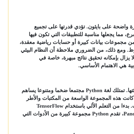
بميزة واضحة على بايثون. تؤدي قدرتها على تجميع
ع، مما يجعلها مناسبة للتطبيقات التي تكون فيها
ضمن مجموعات بيانات كبيرة أو حسابات رياضية معقدة،
ظ. ومع ذلك، من الضروري ملاحظة أن النظام البيئي
ا يزال بإمكانه تحقيق نتائج مبهرة، خاصة في
بية هي الاهتمام الأساسي.
غالبا ما توجد قوة لغة البرمجة في مجتمعها وبيئتها. تمتلك لغة Python مجتمعا ضخما ومتنوعا يساهم
 كانت هذه المجموعة الواسعة من المكتبات والأطر
عاملا رئيسيا في هيمنة بايثون على علم البيانات. بدءا من التعلم الألي باستخدام TensorFlow
وPyTorch وحتى معالجة البيانات باستخدام Pandas، تقدم Python مجموعة كبيرة من الأدوات التي