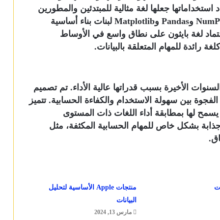
 استخداماتها جعلها لغة مثالية للمبتدئين والمطورين
المتمرسين على حد سواء. لديها مكتبات مثل NumPy وPandas وMatplotlib لبنات بناء أساسية
اعتماد لغة بايثون على نطاق واسع في الأوساط
غة رائدة للمهام المتعلقة بالبيانات.
نوات الأخيرة بسبب قدراتها عالية الأداء. تم تصميم
لفجوة بين سهولة الاستخدام والكفاءة الحسابية. تتميز
عها في الوقت المناسب (JIT)، مما يسمح لها بمطابقة أداء اللغات ذات المستوى
وهذا يجعل جوليا جذابة بشكل خاص للمهام الحسابية المكثفة، مثل
اق.
ت
منتجات Apple الأساسية لتحليل
البيانات
مارس 13, 2024