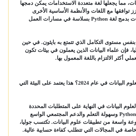
انات، مما يجعلها لغة متعددة الاستخدامات يمكن دمجها
ز توافقها مع اللغات والأنظمة الأساسية الأخرى
إمكانية التشغيل البيني، مما يسمح لعلماء البيانات بدمج لغة Python بسلاسة في مسارات العمل
ع بنفس مستوى التكامل الذي تتمتع به بايثون. في حين
يا، فإن علماء البيانات الذين يعملون في بيئات تكون
لي أكثر الالتزام باللغة المعمول بها.
كان سؤالنا هو Julia vs Python: أيهما أفضل لعلوم البيانات في عام 2024؟ هذا يعتمد على البيئة التي
 وبايثون لعلوم البيانات في النهاية على المتطلبات المحددة
للمهمة المطروحة. إن النظام البيئي الراسخ لـ Python وسهولة التعلم والدعم المجتمعي الواسع
عة واسعة من تطبيقات علوم البيانات. تكتسب جوليا،
 خاصة في المجالات التي تتطلب كفاءة حسابية عالية.