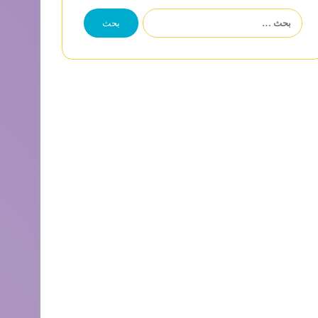
البحث
عن: