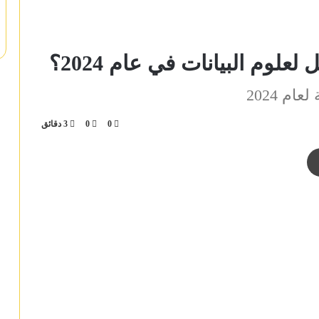
0
0
3 دقائق
د
طباعة