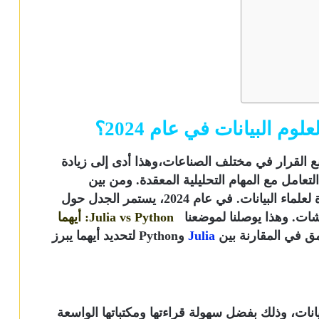
نع القرار في مختلف الصناعات،وهذا أدى إلى زيادة
لتعامل مع المهام التحليلية المعقدة. ومن بين
المتنافسين، برزت جوليا وبايثون كخيارات بارزة لعلماء البيانات. في عام 2024، يستمر الجدل حول
قشات. وهذا يوصلنا لموضعنا
Julia vs Python: أيهما
مق في المقارنة بين
Julia
وPython لتحديد أيهما يبرز
يانات، وذلك بفضل سهولة قراءتها ومكتباتها الواسعة