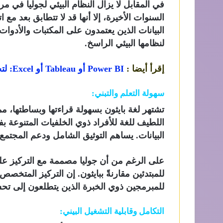
في المقابل لا يزال النظام البيئي لجوليا في 
السنوات الأخيرة، إلا أنها قد لا تتطابق بعد مع 
لنظامها البيئي الراسخ.
إقرأ أيضا :
Power BI أو Tableau أو Excel: لتحليل البيانات في عام 2024؟
سهولة التعلم والتبني:
تشتهر لغة بايثون بسهولة قراءتها وبساطتها، مما
اللطيف للغة للأفراد ذوي الخلفيات المتنوعة 
البيانات. يساهم التوثيق الشامل ودعم المجتم
على الرغم من أن جوليا مصممة مع التركيز على ا
للمبتدئين مقارنةً ببايثون. إن التركيز المتخصص
للمبرمجين ذوي الخبرة الذين يتطلعون إلى تحسين
التكامل وقابلية التشغيل البيني: